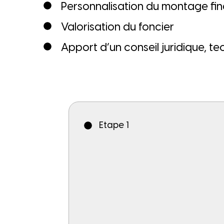
Personnalisation du montage fin
Valorisation du foncier
Apport d’un conseil juridique, te
E
t
a
p
e
1