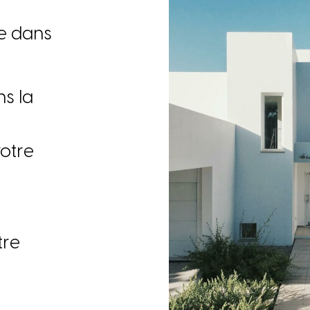
e
d
a
n
s
n
s
l
a
v
o
t
r
e
t
r
e