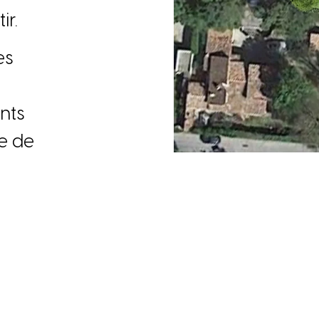
â
t
i
r
.
e
s
e
n
t
s
e
d
e