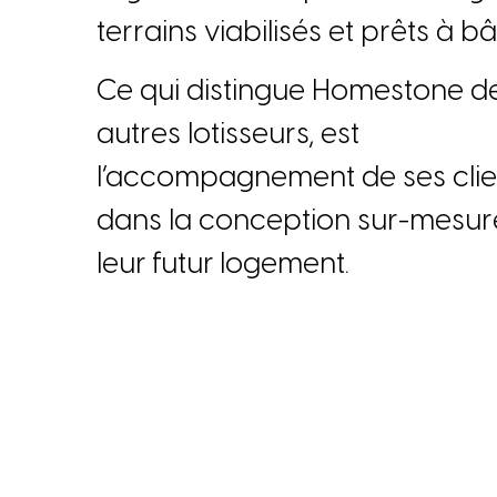
t
e
r
r
a
i
n
s
v
i
a
b
i
l
i
s
é
s
e
t
p
r
ê
t
s
à
b
C
e
q
u
i
d
i
s
t
i
n
g
u
e
H
o
m
e
s
t
o
n
e
d
a
u
t
r
e
s
l
o
t
i
s
s
e
u
r
s
,
e
s
t
l
’
a
c
c
o
m
p
a
g
n
e
m
e
n
t
d
e
s
e
s
c
l
i
d
a
n
s
l
a
c
o
n
c
e
p
t
i
o
n
s
u
r
-
m
e
s
u
r
l
e
u
r
f
u
t
u
r
l
o
g
e
m
e
n
t
.