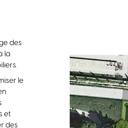
g
e
d
e
s
à
l
a
b
i
l
i
e
r
s
.
m
i
s
e
r
l
e
e
n
s
s
e
t
e
r
d
e
s