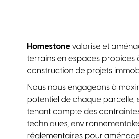
H
o
m
e
s
t
o
n
e
v
a
l
o
r
i
s
e
e
t
a
m
é
n
a
t
e
r
r
a
i
n
s
e
n
e
s
p
a
c
e
s
p
r
o
p
i
c
e
s
c
o
n
s
t
r
u
c
t
i
o
n
d
e
p
r
o
j
e
t
s
i
m
m
o
N
o
u
s
n
o
u
s
e
n
g
a
g
e
o
n
s
à
m
a
x
i
p
o
t
e
n
t
i
e
l
d
e
c
h
a
q
u
e
p
a
r
c
e
l
l
e
,
t
e
n
a
n
t
c
o
m
p
t
e
d
e
s
c
o
n
t
r
a
i
n
t
e
t
e
c
h
n
i
q
u
e
s
,
e
n
v
i
r
o
n
n
e
m
e
n
t
a
l
e
r
é
g
l
e
m
e
n
t
a
i
r
e
s
p
o
u
r
a
m
é
n
a
g